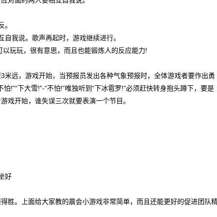
，应对面的两人要相互自我说。
反。
相互自我说。歌声再起时，游戏继续进行。
也可以玩玩，很有意思，而且也能锻炼人的反应能力!
3米远，游戏开始，当预报员发出各种气象预报时，全体游戏者要作出勇
”-“不怕!”“下大雪!”-“不怕!”唯独听到“下冰雹罗!”必须赶快转身抱头蹲下，要是
着游戏开始，谁失误三次就要表演一个节目。
必坐好
须得胜。上面给大家教的晨会小游戏非常简单，而且还能更好的促进团队