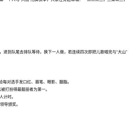
，退到队尾去排队等待，换下一人做，若连续四次即把儿歌唱完与“大山”
助手给每对选手发口红、眉笔、眼影、胭脂。
同志被打扮得最靓丽者为第一。
持人计时。
请领导颁奖。