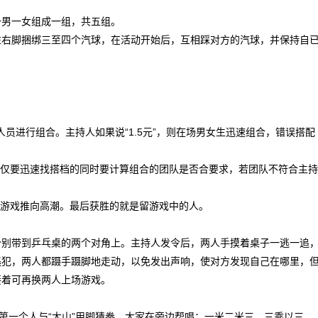
一男一女组成一组，共五组。
左右脚捆绑三至四个汽球，在活动开始后，互相踩对方的汽球，并保持自
人员进行组合。主持人如果说“1.5元”，则在场男女生迅速组合，错误搭配
不仅要迅速找搭档的同时要计算组合的团队是否合要求，若团队不符合主持
况使游戏推向高潮。最后获胜的就是留游戏中的人。
分别带到乒乓桌的两个对角上。主持人发令后，两人手摸着桌子一逃一追
逃犯，两人都蹑手蹑脚地走动，以免发出声响，使对方发现自己在哪里，
接着可再换两人上场游戏。
第一个人与“大山”用脚猜拳，大家在旁边帮唱：一米二米三，三乘以三，