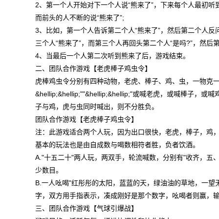
2、第一个人开始对下一个人说“熊来了”，下来每个人最初听到
而前头的人不断的说“熊来了”;
3、比如，第一个人告诉第二个人“熊来了”，然后第二个人反问
三个人“熊来了”，而第三个人再回头第二个人“是吗?”，然后
4、当最后一个人第二次听到熊来了后，游戏结束。
二、团队合作游戏【老虎棒子鸡虫令】
虎棒鸡虫令分别有四种动物，老虎、棒子、鸡、虫，一物克一
&hellip;&hellip;""&hellip;&hellip;"或
子与鸡，虎与虫同时喊出，则不分胜负。
团队合作游戏【老虎棒子鸡虫令】
注：此游戏适合两个人玩，因为出口很快，老虎，棒子，鸡，
基本的玩法也是由自成数与喝数相符者胜，负者饮酒。
A."十五二十"两人玩，两双手，轮流喊数，分别有"收齐，
少数目。
B.一人吆喝"红彤彤的太阳，蓝蓝的天，绿油油的草地，一望
字，双方用手指表示，凑成刚好是那个数字，吆喝者则赢，
三、团队合作游戏【气球引爆战】