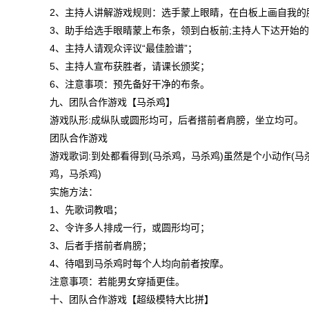
2、主持人讲解游戏规则：选手蒙上眼睛，在白板上画自我
3、助手给选手眼睛蒙上布条，领到白板前;主持人下达开始
4、主持人请观众评议“最佳脸谱”；
5、主持人宣布获胜者，请课长颁奖；
6、注意事项：预先备好干净的布条。
九、团队合作游戏【马杀鸡】
游戏队形:成纵队或圆形均可，后者搭前者肩膀，坐立均可。
团队合作游戏
游戏歌词:到处都看得到(马杀鸡，马杀鸡)虽然是个小动作(马
鸡，马杀鸡)
实施方法：
1、先歌词教唱；
2、令许多人排成一行，或圆形均可；
3、后者手搭前者肩膀；
4、待唱到马杀鸡时每个人均向前者按摩。
注意事项：若能男女穿插更佳。
十、团队合作游戏【超级模特大比拼】