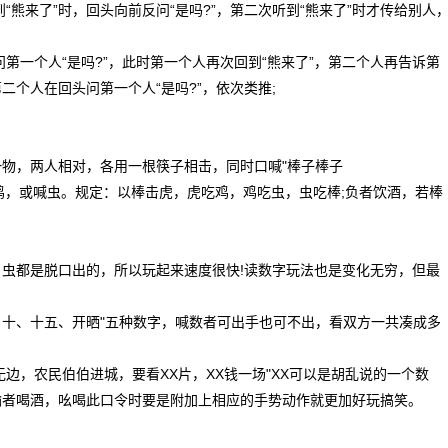
“熊来了”时，回头向前反问“是吗?”，第二次听到“熊来了”时才传给别人
第一个人“是吗?”，此时第一个人再次回到“熊来了”，第二个人再告诉第
第二个人在回头问第一个人“是吗?”，依次类推;
物，两人相对，各用一根筷子相击，同时口喊"棒子棒子
喊老虎，或喊棒子，或喊鸡，或喊虫。规定：以棒击虎，虎吃鸡，鸡吃虫，虫吃棒;负者饮酒，若棒
虫都是脱口出的，所以玩起来速度很快!读数字玩法也是变化无穷，但最
五、十、十五、开晒"五种数字，喊数者可出手也可不出，看双方一共凑成多
无边，农民伯伯进城，要看XX片，XX钱一场"XX可以是胡乱说的一个数
输者喝酒，吆喝此口令时要是附加上相应的手势动作就更加好玩搞笑。