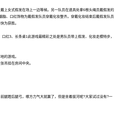
戴上女式假发在场上一边等候。另一队员在道具处拿6根头绳员戴假发的
胭脂、口红饰物为戴假发队员穿戴化妆整齐。穿戴化妆结束后戴假发队员
最快为获胜。
3、口红3、长条桌1此游戏最精彩之处是男队员带上假发、化妆走模特步，
阵地的游戏。
大张吊挂在房间中央。
。
前腿蹬后腿弓，哪方力气大就赢了，但是坐着拔河呢?大家试过没有?一