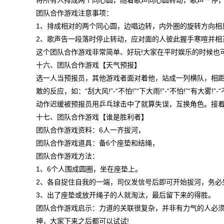
将所有人排成两个同心圆，随着歌声同心圆转动，歌声一停
团队合作游戏注意事项：
1、排成相对的两个同心圆，边唱边转，内外圈的旋转方向相
2、歌声告一段落时停止转动，应对面的人彼此握手寒喧并
这个团队合作游戏非常简单、好玩!大家在平时娱乐的时候
十六、团队合作游戏【天气预报】
选一人当预报员，其他游戏者面对着他，站成一列横队，相距
敢的反应，如：“刮大风!”-“不怕!”“下大雨!”-“不怕!”“有大雾!
动作迟缓被预报员用乒乓球击中了就算失误，互换角色。接
十七、团队合作游戏【谁是胜利者】
团队合作游戏资料：6人一齐拔河，
团队合作游戏道具：备6个座垫和结绳，
团队合作游戏方法：
1、6个人围成圆圈，坐在座垫上。
2、各自捉住自我的一端，司仪发信号后即可开始拔河，务
3、出了座垫或放开绳子的人就淘汰，最后留下来的得胜。
团队合作游戏启示：力道的关联很复杂，并非有力气的人必
神，大家下来之后都可以试试!