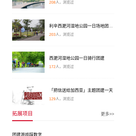
208
人，浏览过
，
利辛西淝河湿地公园一日场地团建体验
203
人，浏览过
西淝河湿地公园一日骑行团建
172
人，浏览过
「把信送给加西亚」主题团建一天
129
人，浏览过
拓展项目
更多>>
团建游戏踩数字