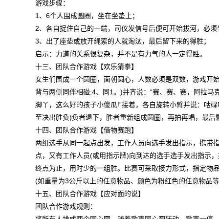
游戏步骤：
1、6个人围成圆圈，坐在坐垫上；
2、各自捉住自己的一端，司仪发信号后便可开始拔河，必须
3、出了座垫或放开绳索的人就淘汰，最后留下来的得胜；
启示：力道的关系很复杂，并不是有力气的人一定得胜。
十三、团队合作游戏【欢乐猜拳】
女生们围成一个圆圈，面朝圆心，人数必须是双数，游戏开始，
背与两侧同伴相碰;4、同1。)并齐说：“赛、赛、赛，阿拉
脚丫，这么好的孩子小傻瓜!”接着，各自旋转小臂并说：咕碌
至决出胜负)负者退下，胜者重新组成圆圈，再拍再唱，最
十四、团队合作游戏【借物赛跑】
两组选手从同一起点出发，工作人员向选手发出指示，携带指
点，又有工作人员(或用指示牌)向到达的选手选手发出指示
终点为止，用时少的一组胜。比赛可采取接力形式，指定物品
(如重量为3公斤以上的任意物品、颜色为粉红色的任意物
十五、团队合作游戏【应对面的说】
团队合作游戏规则：