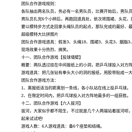
团队合作游戏规则：
各队抽出两名队员，务必有一名男队员，比赛开始后，男队员
男队员扎完6个小辫后，再跑回道具处，依次将围裙、头花、
要以模特步方式走回拿头绳队员的起点，那队完成的最好、
超级模特大比拼图片
团队合作游戏道具：假发3、头绳18、围裙3、头花3、胭脂
现场效果十分热烈、搞笑。
十一、团队合作游戏【投球墙壁】
概要：两队透过挂在中间报纸上的小洞，把乒乓球投入对方
游戏道具：把几张钻有拳头大小的洞的报纸，用胶带贴成一
团队合作游戏方法：
1、离报纸适当的距离划一条线，各小队站在线上投乒乓球。
2、在限定时间内，把乒乓球投入对方阵地最多的一组获胜
十二、团队合作游戏【六人拔河】
拔河，大家似乎都不陌生，不过就是几个人两端站着拔河呗，
起来试试吧!
游戏人数：6人游戏道具：备6个座垫和结绳。