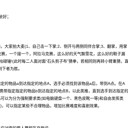
坐好；
大家拍大麦(1、自己击一下掌;2、侧开与两侧同伴合掌;3、翻掌，用掌
马克赛，一个接一个，阿拉马克赛，这么好的天气飘雪花，这么好的鞋子漏
咕碌锤!(此时每二人面对面“石头剪子布”猜拳，若相同则再转小臂重猜，
后剩下者为胜。
定的物品a到达指定的地点A，选手必须找到该物品a后，带到A点。在A
，携带指定指定的物品b到达指定的地点B，以此类推，直到选手到达指定
可以为分为强制要求类(如电脑键盘一个、黑色皮靴一等)和自由发挥类
品等)，可以指定某些不合理物品，增加比赛难度和喜剧效果。