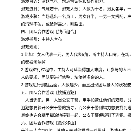
游戏目的：活跃气氛，增进协调性和协作能力。
游戏道具：气球若干，游戏人数：人数为十名，男女各半，
游戏步骤：当场选出十名员工，男女各半，一男一女搭配，
的汽球不破，或破得最少，则胜出。
四、团队合作游戏【钱币组合】
游戏指引：主持人宣布
游戏规则：
1.比如：女人代表一元，男人代表5角，听主持人口令，在场
的都被淘汰掉
2.游戏进行过程中，主持人可适当得加大难度，让参与的人
人的要求，团队要进行修整，淘汰掉多余的人。
3.游戏进行到越后面，人数越少，而且出现团队抢人的状
五、团队合作游戏【搜捕逃犯】
一人当逃犯，另一人当公安干警，用手帕蒙住他们的双眼，
逃犯想要躲开公安干警的搜寻，而公安干警则竭力想要找到
最终也许会糊里糊涂地撞到一起，公安干警便捉到了逃犯。
六、团队合作游戏【愚公移山】
先选一人当“大山”，其他人面对他排成一路纵队，游戏开始，