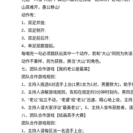
山高难开，愚公移山!
动作有：
1、双足并拢;
2、双足侧开;
3、双足前后开;
4、单足屈膝提起。
每唱完一句必须跳跃出其中一个动作，若和“大山”同则为失误
动作不重样，则为获胜，换当“大山”的角色。
七、团队合作游戏【我的老公是最美】
团队合作游戏规则：
1、主持人挑选6对选手上台(1男1女为1对，男要胖大)，
2、主持人讲解游戏规则，告知在规定的3分钟时刻内，男
3、“老公”站立不动，“老婆”给“老公”迅速、精心地上妆，主
4、主持人请大家评议“最美老公”。5、主持人宣布获胜者，
八、团队合作游戏【绘画高手大赛】
团队合作游戏规则：
1、主持人请每区派一名选手上台；