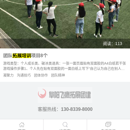
阅读：113
团队
拓展培训
项目8个
游戏类型：个人成长类、破冰类道具：一张一面页眉贴有双面胶的A4白纸若干张
游戏操作步骤1、个人先在贴有双面胶的一面白纸上写下“自己认为自己在别人心
目中的形象”，例如“···
凝聚力
沟通技巧
团体协作
团队精神
客服热线：
130-8339-8000